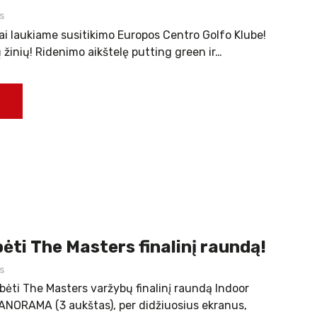
s
ngai laukiame susitikimo Europos Centro Golfo Klube!
 žinių! Ridenimo aikštelę putting green ir…
ėti The Masters finalinį raundą!
s
ebėti The Masters varžybų finalinį raundą Indoor
PANORAMA (3 aukštas), per didžiuosius ekranus,