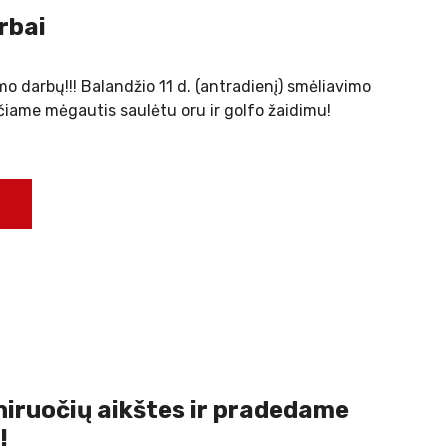
rbai
mo darbų!!! Balandžio 11 d. (antradienį) smėliavimo
čiame mėgautis saulėtu oru ir golfo žaidimu!
iruočių aikštes ir pradedame
!