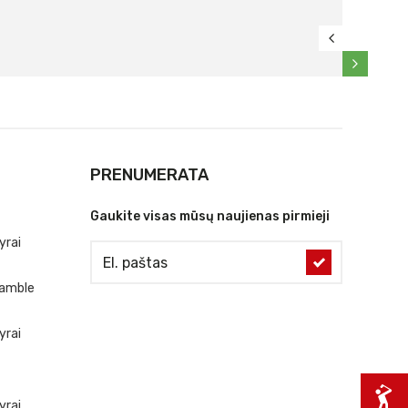
PRENUMERATA
Gaukite visas mūsų naujienas pirmieji
yrai
ramble
yrai
yrai