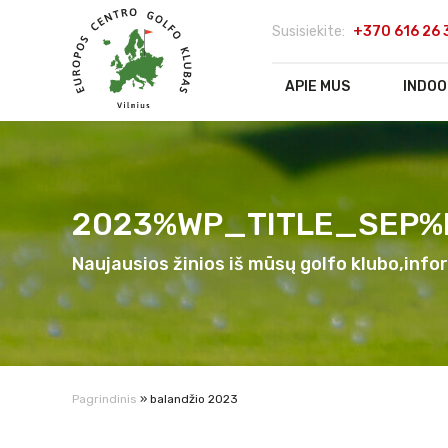
Susisiekite:
+370 616 26 
APIE MUS
INDOO
2023%WP_TITLE_SEP%b
Naujausios žinios iš mūsų golfo klubo,info
Pagrindinis
»
balandžio 2023