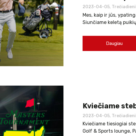
2023-04-05, Trečiadieni
Mes, kaip ir jūs, ypati
Siunčiame keletą puikių
Daugiau
Kviečiame steb
2023-04-05, Trečiadieni
Kviečiame tiesiogiai st
Golf & Sports lounge, 