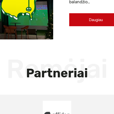
balandžio…
Daugiau
Remėjai
Partneriai