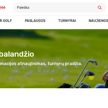
366
R GOLF
PASLAUGOS
TURNYRAI
NAUJIENO
alandžio
rmacijos atnaujinimas, turnyrų pradžia.