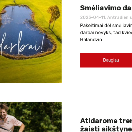
Smėliavimo da
2023-04-11, Antradienis
Pakeitimai dėl smėliavi
darbai nevyks, tad kvie
Balandžio…
Daugiau
Atidarome tren
žaisti aikštyne