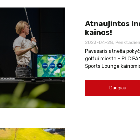
Atnaujintos In
kainos!
2023-04-28, Penktadien
Pavasaris atneša pokyči
golfui mieste – PLC PA
Sports Lounge kainomi
Daugiau