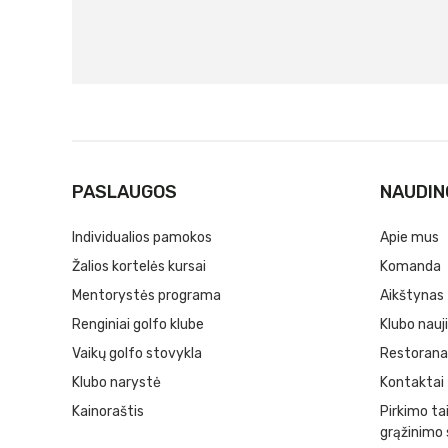
PASLAUGOS
NAUDIN
Individualios pamokos
Apie mus
Žalios kortelės kursai
Komanda
Mentorystės programa
Aikštynas
Renginiai golfo klube
Klubo nauj
Vaikų golfo stovykla
Restorana
Klubo narystė
Kontaktai
Kainoraštis
Pirkimo tai
grąžinimo 