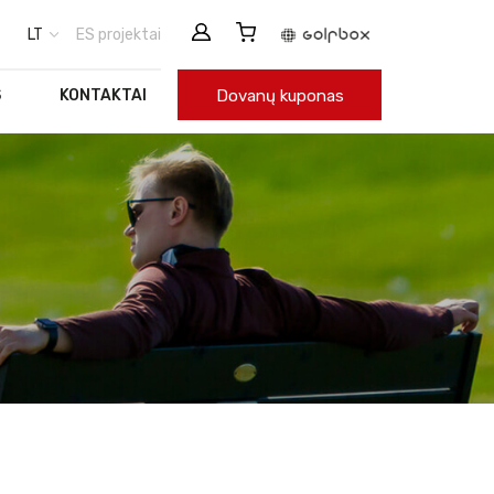
LT
ES projektai
Dovanų kuponas
S
KONTAKTAI