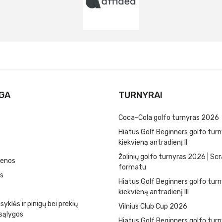
GA
TURNYRAI
Coca-Cola golfo turnyras 2026
Hiatus Golf Beginners golfo turn
kiekvieną antradienį II
Žolinių golfo turnyras 2026 | Sc
ienos
formatu
s
Hiatus Golf Beginners golfo turn
kiekvieną antradienį III
syklės ir pinigų bei prekių
Vilnius Club Cup 2026
sąlygos
Hiatus Golf Beginners golfo turn