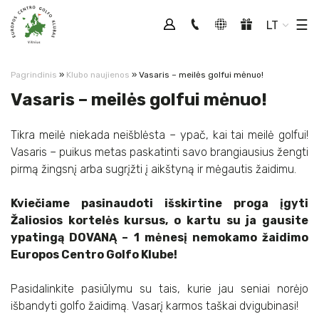
Tog
☰
LT
Pagrindinis
»
Klubo naujienos
»
Vasaris – meilės golfui mėnuo!
Vasaris – meilės golfui mėnuo!
Tikra meilė niekada neišblėsta – ypač, kai tai meilė golfui!
Vasaris – puikus metas paskatinti savo brangiausius žengti
pirmą žingsnį arba sugrįžti į aikštyną ir mėgautis žaidimu.
Kviečiame pasinaudoti išskirtine proga įgyti
Žaliosios kortelės kursus, o kartu su ja gausite
ypatingą DOVANĄ – 1 mėnesį nemokamo žaidimo
Europos Centro Golfo Klube!
Pasidalinkite pasiūlymu su tais, kurie jau seniai norėjo
išbandyti golfo žaidimą. Vasarį karmos taškai dvigubinasi!