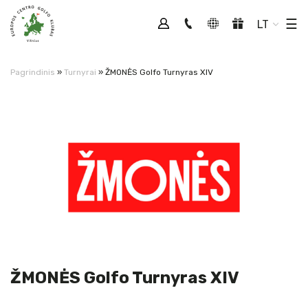
Tog
☰
LT
Pagrindinis
»
Turnyrai
»
ŽMONĖS Golfo Turnyras XIV
ŽMONĖS Golfo Turnyras XIV