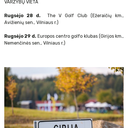
VARŽYBŲ VIETA
Rugsėjo 28 d.
The V Golf Club (Ežeraičių km.,
Avižienių sen., Vilniaus r.)
Rugsėjo 29 d.
Europos centro golfo klubas (Girijos km.,
Nemenčinės sen., Vilniaus r.)