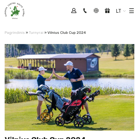
Tog
☰
LT
Pagrindinis
»
Turnyrai
»
Vilnius Club Cup 2024