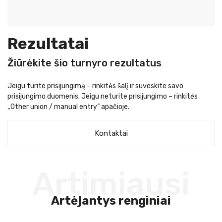
Rezultatai
Žiūrėkite šio turnyro rezultatus
Jeigu turite prisijungimą – rinkitės šalį ir suveskite savo
prisijungimo duomenis. Jeigu neturite prisijungimo – rinkitės
„Other union / manual entry” apačioje.
Kontaktai
Artimiausi
Artėjantys renginiai