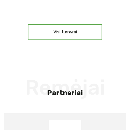
Visi turnyrai
Remėjai
Partneriai