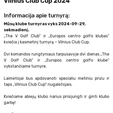
Vilnius Club Cup 2024
Informacija apie turnyrą:
Mūsų klube turnyras vyks
2024-09-29,
sekmadienį.
„The V Golf Club“ ir „Europos centro golfo klubas“
kviečia į kasmetinį turnyrą – Vilnius Club Cup.
Dvi komandos rungtyniaus tarpusavyje dvi dienas „The
V Golf Club“ ir „Europos centro golfo klube“
vykstančiame turnyre.
Laimėtojai bus apdovanoti specialiu metiniu prizu ir
taps „Vilnius Club Cup“ nugalėtojais.
Kviečiame abiejų klubo narius prisijungti ir ginti klubo
garbę!