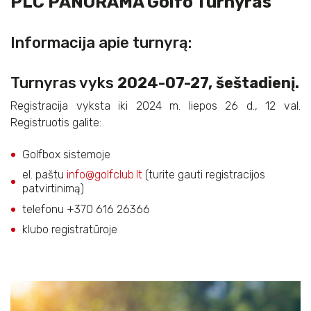
PLC PANORAMA Golfo Turnyras
Informacija apie turnyrą:
Turnyras vyks
2024-07-27, šeštadienį.
Registracija vyksta iki 2024 m. liepos 26 d., 12 val.
Registruotis galite:
Golfbox sistemoje
el. paštu
info@golfclub.lt
(turite gauti registracijos
patvirtinimą)
telefonu +370 616 26366
klubo registratūroje