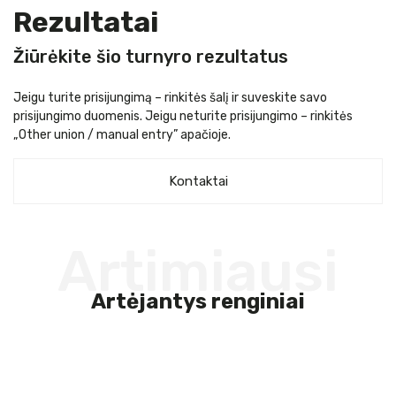
Rezultatai
Žiūrėkite šio turnyro rezultatus
Jeigu turite prisijungimą – rinkitės šalį ir suveskite savo
prisijungimo duomenis. Jeigu neturite prisijungimo – rinkitės
„Other union / manual entry” apačioje.
Kontaktai
Artimiausi
Artėjantys renginiai