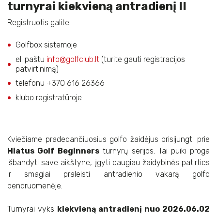
turnyrai kiekvieną antradienį II
Registruotis galite:
Golfbox sistemoje
el. paštu
info@golfclub.lt
(turite gauti registracijos
patvirtinimą)
telefonu +370 616 26366
klubo registratūroje
Kviečiame pradedančiuosius golfo žaidėjus prisijungti prie
Hiatus Golf Beginners
turnyrų serijos. Tai puiki proga
išbandyti save aikštyne, įgyti daugiau žaidybinės patirties
ir smagiai praleisti antradienio vakarą golfo
bendruomenėje.
Turnyrai vyks
kiekvieną antradienį nuo 2026.06.02