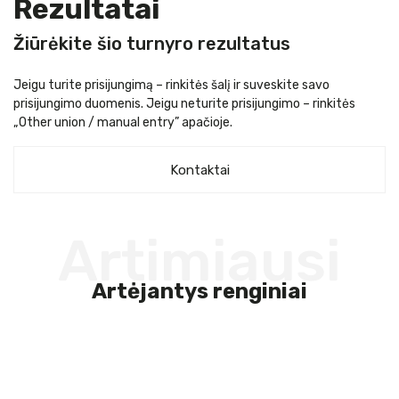
Rezultatai
Žiūrėkite šio turnyro rezultatus
Jeigu turite prisijungimą – rinkitės šalį ir suveskite savo
prisijungimo duomenis. Jeigu neturite prisijungimo – rinkitės
„Other union / manual entry” apačioje.
Kontaktai
Artimiausi
Artėjantys renginiai