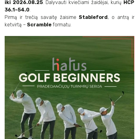
iki 2026.08.25
. Dalyvauti kviečiami žaidėjai, kurių
HCP
36.1–54.0
.
Pirmą ir trečią savaitę žaisime
Stableford
, o antrą ir
ketvirtą –
Scramble
formatu.