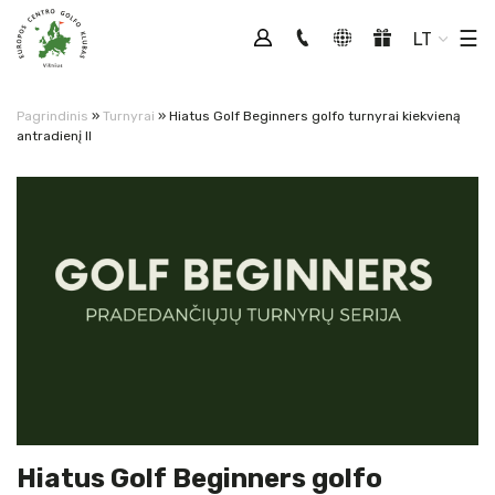
Tog
☰
LT
Pagrindinis
»
Turnyrai
»
Hiatus Golf Beginners golfo turnyrai kiekvieną
antradienį II
Hiatus Golf Beginners golfo