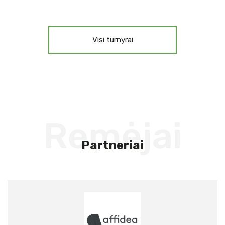
Visi turnyrai
Remėjai
Partneriai