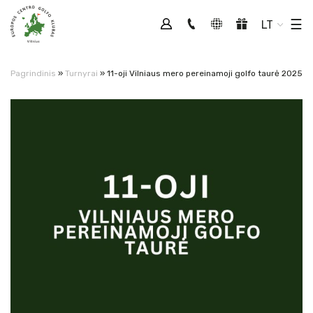
Tog
☰
LT
Pagrindinis
»
Turnyrai
»
11-oji Vilniaus mero pereinamoji golfo taurė 2025