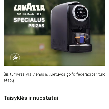
Šis turnyras yra vienas iš „Lietuvos golfo federacijos” turo
etapų.
Taisyklės ir nuostatai