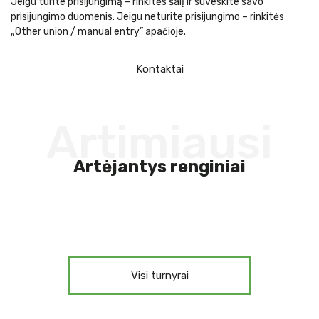
Jeigu turite prisijungimą – rinkitės šalį ir suveskite savo
prisijungimo duomenis. Jeigu neturite prisijungimo – rinkitės
„Other union / manual entry” apačioje.
Kontaktai
Artimiausi
Artėjantys renginiai
Visi turnyrai