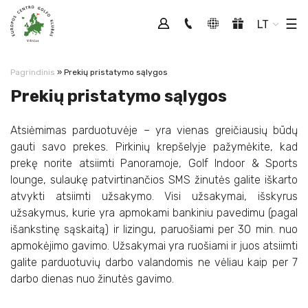
Tog
☰
LT
Pagrindinis
»
Prekių pristatymo sąlygos
Prekių pristatymo sąlygos
Atsiėmimas parduotuvėje – yra vienas greičiausių būdų
gauti savo prekes. Pirkinių krepšelyje pažymėkite, kad
prekę norite atsiimti Panoramoje, Golf Indoor & Sports
lounge, sulaukę patvirtinančios SMS žinutės galite iškarto
atvykti atsiimti užsakymo. Visi užsakymai, išskyrus
užsakymus, kurie yra apmokami bankiniu pavedimu (pagal
išankstinę sąskaitą) ir lizingu, paruošiami per 30 min. nuo
apmokėjimo gavimo. Užsakymai yra ruošiami ir juos atsiimti
galite parduotuvių darbo valandomis ne vėliau kaip per 7
darbo dienas nuo žinutės gavimo.