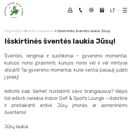
Tog
☰
LT
Pagrindinis
»
Klubo naujienos
»
Išskirtinės šventės laukia Jūsų!
Išskirtinės šventės laukia Jūsų!
Šventės, renginiai ir susitikimai – gyvenimo momentai,
kuriuos norisi įprasminti, kuriuos norisi vėl ir vėl mintyse
atsukti! Tai gyvenimo momentai, kurie verčia pasaulį judėti
į priekį!
Ieškote kaip šiemet nustebinti savo brangiausius? Idėjos
toli ieškoti nereikia.
Indoor Golf & Sports Lounge – išskirtinė
ir prisitaikanti erdvė Jūsų įmonės ar asmeninėms
šventėms!
Jūsų laukia: