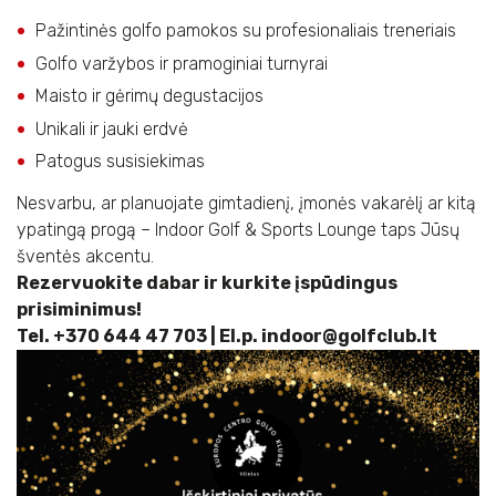
Pažintinės golfo pamokos su profesionaliais treneriais
Golfo varžybos ir pramoginiai turnyrai
Maisto ir gėrimų degustacijos
Unikali ir jauki erdvė
Patogus susisiekimas
Nesvarbu, ar planuojate gimtadienį, įmonės vakarėlį ar kitą
ypatingą progą – Indoor Golf & Sports Lounge taps Jūsų
šventės akcentu.
Rezervuokite dabar ir kurkite įspūdingus
prisiminimus!
Tel. +370 644 47 703 | El.p. indoor@golfclub.lt