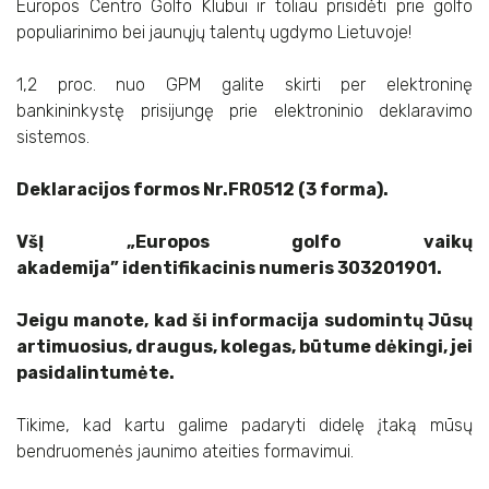
Europos Centro Golfo Klubui ir toliau prisidėti prie golfo
populiarinimo bei jaunųjų talentų ugdymo Lietuvoje!
1,2 proc. nuo GPM galite skirti per elektroninę
bankininkystę prisijungę prie elektroninio deklaravimo
sistemos.
Deklaracijos formos Nr.FR0512 (3 forma).
VšĮ „Europos golfo vaikų
akademija” identifikacinis numeris 303201901.
Jeigu manote, kad ši informacija sudomintų Jūsų
artimuosius, draugus, kolegas, būtume dėkingi, jei
pasidalintumėte.
Tikime, kad kartu galime padaryti didelę įtaką mūsų
bendruomenės jaunimo ateities formavimui.