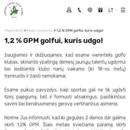
Tog
☰
LT
Pagrindinis
»
Klubo naujienos
»
1,2 % GPM golfui, kuris udgo!
1,2 % GPM golfui, kuris udgo!
žiaugiamės ir didžiuojamės, kad esame vienintelis golfo
klubas, skiriantis ypatingą dėmesį jaunųjų talentų ugdymui
bei leidžiantis klubo narių vaikams (iki 18-os metų)
treniruotis ir žaisti nemokamai.
Esame puikus pavyzdys, kaip sportas gali ne tik ugdyti
fizinį pajėgumą, bet ir formuoti atsakingus, pasitikinčius
savimi bei bendruomenės gerovę vertinančius asmenis.
Norime Jus informuoti, kad iki gegužės 2 dienos dar galima
skirti 1,2% GPM. Šiais metais kviečiame paramą skirti