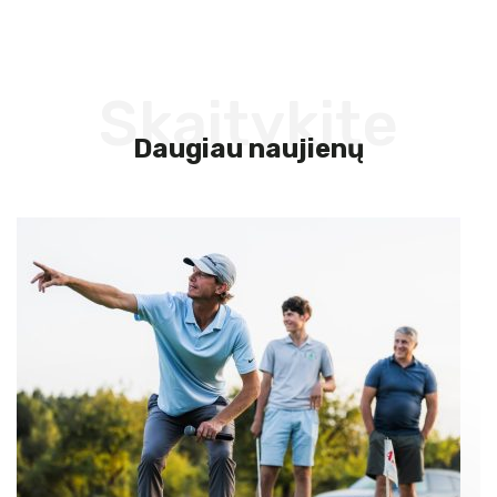
Skaitykite
Daugiau naujienų